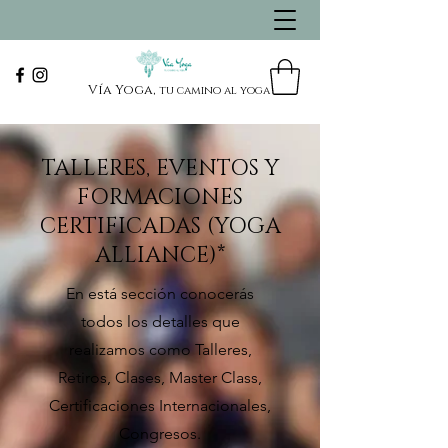
Vía Yoga,
tu camino al yoga
TALLERES, EVENTOS Y
FORMACIONES
CERTIFICADAS (YOGA
ALLIANCE)*
En está sección conocerás
todos los detalles que
realizamos como Talleres,
Retiros, Clases, Master Class,
Certificaciones Internacionales,
Congresos.