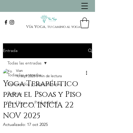
Vía Yoga,
tu camino al yoga
Entrada
Todas las entradas
Vian
Todas las entradas
10 sept 2025
5 min de lectura
Yoga Terapéutico
Diplomados y Capacitaciones
para el Psoas y Piso
Eventos
Vía al Yoga en Profundidad
Pélvico. INICIA 22
NOV 2025
Actualizado:
17 oct 2025