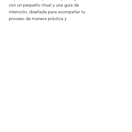
con un pequeño ritual y una guía de
intención, diseñada para acompañar tu
proceso de manera práctica y
significativa.
Elaborada con cera de soya ecológica,
esta vela ofrece una combustión más
limpia y consciente con el entorno.
Medidas aproximadas:
10 cm de alto x 8 cm de ancho x 1.5
cm de grosor.
Cada pieza es una pausa,
un descenso
y un regreso a tu mundo interno.
Formulario de