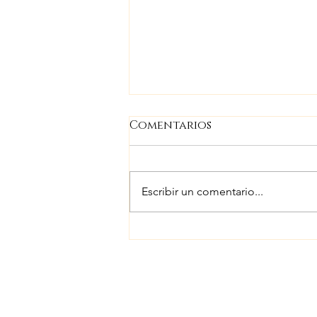
Comentarios
Escribir un comentario...
Encuentro Ashrámico
en Valle de Guadalupe,
B.C. del 26 al 28
Septiembre 2025!