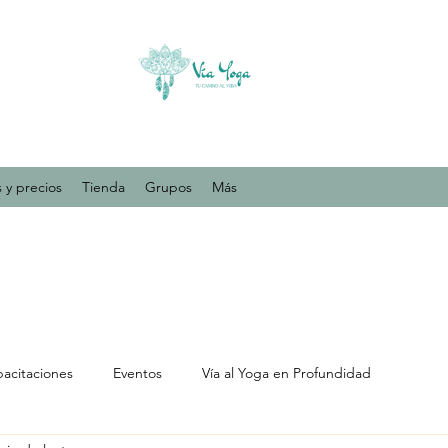
 y precios
Tienda
Grupos
Más
acitaciones
Eventos
Vía al Yoga en Profundidad