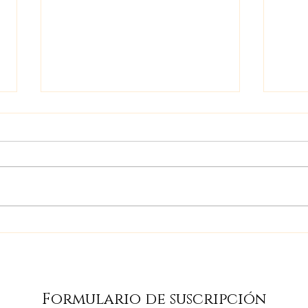
Encuentro Ashrámico
Enc
en Huasca de Ocampo,
Int
Hidalgo del 8 al de
Yog
Agosto 2025!
Formulario de suscripción