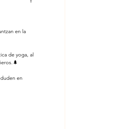
ntzan en la 
ica de yoga, al 
ñeros.🌲
o duden en 