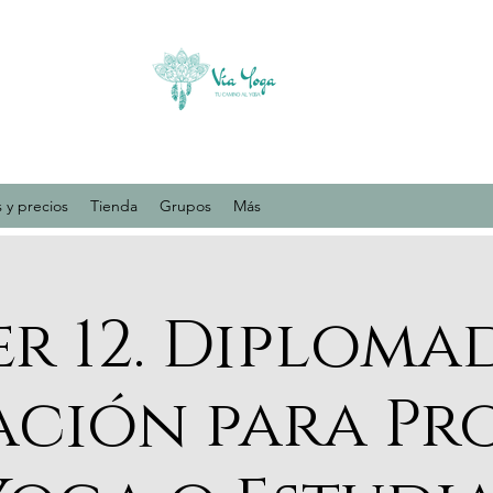
 y precios
Tienda
Grupos
Más
er 12. Diploma
ción para Pr