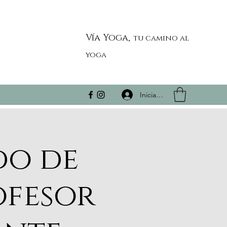
Vía Yoga,
tu camino al
yoga
Iniciar sesión
do de
ofesor