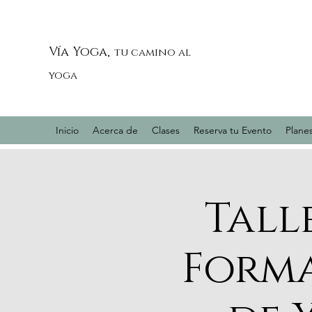
Vía Yoga,
tu camino al
yoga
Inicio
Acerca de
Clases
Reserva tu Evento
Planes
Tall
Forma