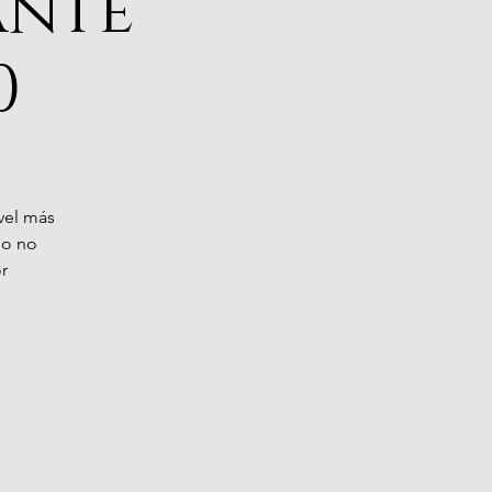
ante
0
ivel más
 o no
r