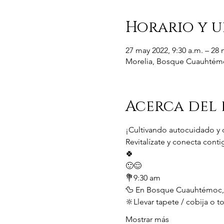
Horario y u
27 may 2022, 9:30 a.m. – 28 
Morelia, Bosque Cuauhtémoc
Acerca del
¡Cultivando autocuidado y d
Revitalízate y conecta conti
🍀 
🙂😌
💐9:30 am 
🦆 En Bosque Cuauhtémoc, en
🔆Llevar tapete / cobija o toa
Mostrar más