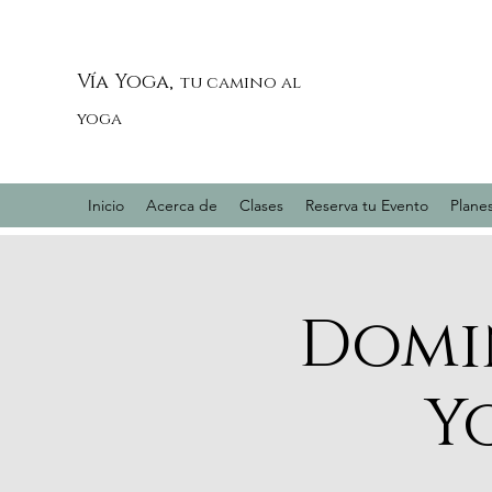
Vía Yoga,
tu camino al
yoga
Inicio
Acerca de
Clases
Reserva tu Evento
Planes
Domin
Y