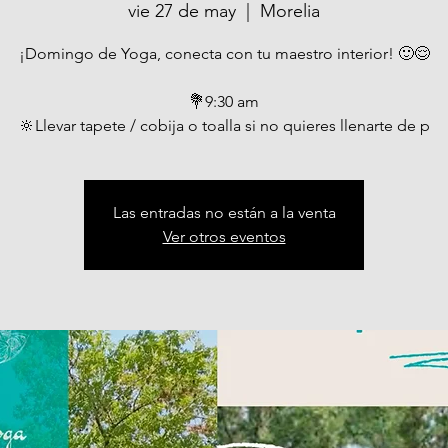
vie 27 de may
  |  
Morelia
¡Domingo de Yoga, conecta con tu maestro interior! 🙂😌
💐9:30 am
🔆Llevar tapete / cobija o toalla si no quieres llenarte de p
Las entradas no están a la venta
Ver otros eventos