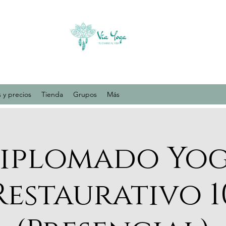
 y precios
Tienda
Grupos
Más
iplomado Yo
Restaurativo 1