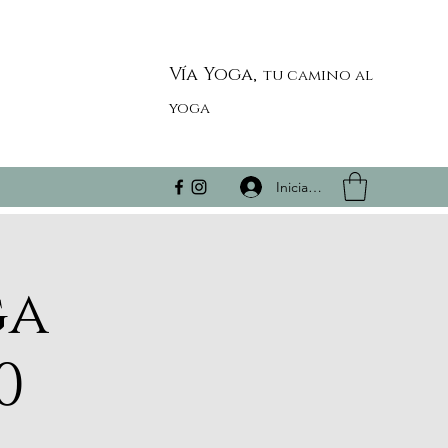
Vía Yoga,
tu camino al
yoga
Iniciar sesión
ga
0