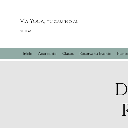
Vía Yoga,
tu camino al
yoga
Inicio
Acerca de
Clases
Reserva tu Evento
Planes
D