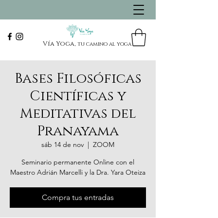
Vía Yoga,
tu camino al yoga
Bases Filosóficas
Científicas y
Meditativas del
Pranayama
sáb 14 de nov
  |  
ZOOM
Seminario permanente Online con el
Maestro Adrián Marcelli y la Dra. Yara Oteiza
Compra tus entradas