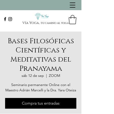
Vía Yoga,
tu camino al yoga
Bases Filosóficas
Científicas y
Meditativas del
Pranayama
sáb 12 de sep
  |  
ZOOM
Seminario permanente Online con el
Maestro Adrián Marcelli y la Dra. Yara Oteiza
Compra tus entradas